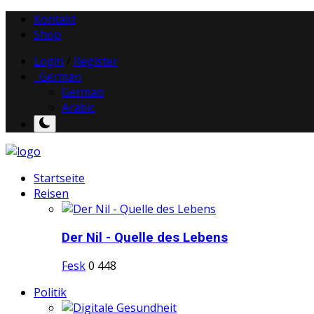
Kontakt
Shop
Login
/
Register
German
German
Arabic
Startseite
Reisen
Der Nil - Quelle des Lebens
Fesk
0
448
Politik