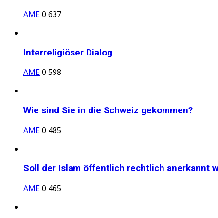
AME
0
637
Interreligiöser Dialog
AME
0
598
Wie sind Sie in die Schweiz gekommen?
AME
0
485
Soll der Islam öffentlich rechtlich anerkannt
AME
0
465