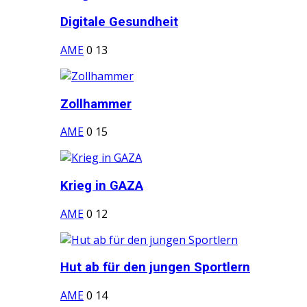
Digitale Gesundheit
AME
0
13
Zollhammer
AME
0
15
Krieg in GAZA
AME
0
12
Hut ab für den jungen Sportlern
AME
0
14