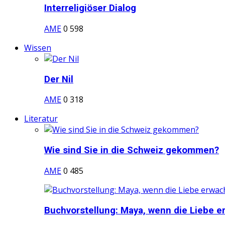
Interreligiöser Dialog
AME
0
598
Wissen
Der Nil
AME
0
318
Literatur
Wie sind Sie in die Schweiz gekommen?
AME
0
485
Buchvorstellung: Maya, wenn die Liebe er